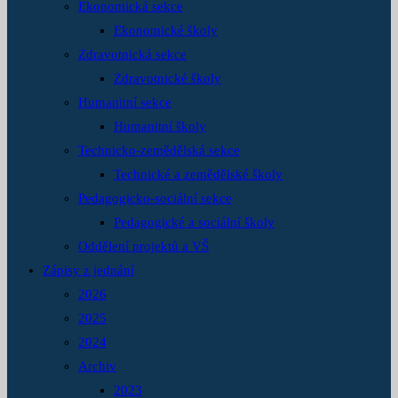
Ekonomická sekce
Ekonomické školy
Zdravotnická sekce
Zdravotnické školy
Humanitní sekce
Humanitní školy
Technicko-zemědělská sekce
Technické a zemědělské školy
Pedagogicko-sociální sekce
Pedagogické a sociální školy
Oddělení projektů a VŠ
Zápisy z jednání
2026
2025
2024
Archiv
2023