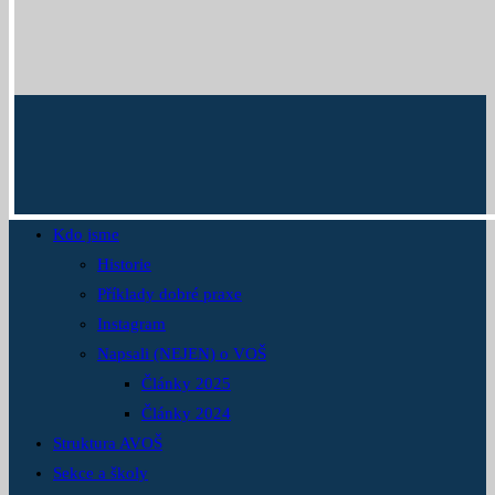
Kdo jsme
Historie
Příklady dobré praxe
Instagram
Napsali (NEJEN) o VOŠ
Články 2025
Články 2024
Struktura AVOŠ
Sekce a školy